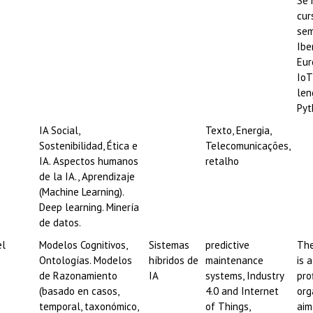
Se 
cur
sem
Ibe
Eur
IoT
len
Pyt
IA Social,
Texto, Energia,
Sostenibilidad, Ética e
Telecomunicações,
IA. Aspectos humanos
retalho
de la IA., Aprendizaje
(Machine Learning).
Deep learning. Minería
de datos.
el
Modelos Cognitivos,
Sistemas
predictive
The
Ontologías. Modelos
híbridos de
maintenance
is 
de Razonamiento
IA
systems, Industry
pro
(basado en casos,
4.0 and Internet
org
temporal, taxonómico,
of Things,
aim