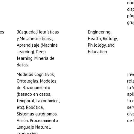
enc
dis
pág
gru
es
Búsqueda, Heurísticas
Engineering,
y Metaheurísticas.,
Health, Biology,
Aprendizaje (Machine
Philology, and
Learning). Deep
Education
learning. Minería de
datos.
Modelos Cognitivos,
Inv
Ontologías. Modelos
rel
de Razonamiento
la 
(basado en casos,
apl
temporal, taxonómico,
la 
etc). Robótica,
ser
Sistemas autónomos.
div
Visión. Procesamiento
de 
Lenguaje Natural,
Traducción