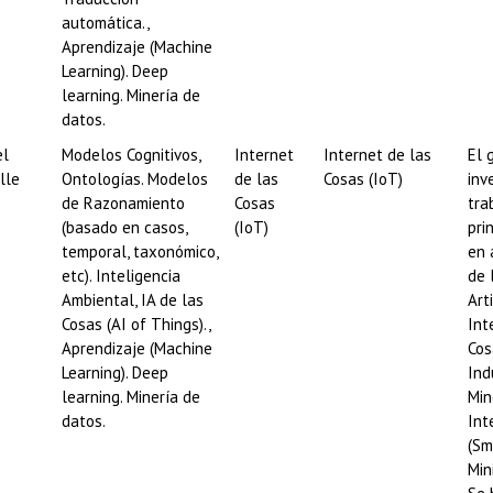
automática.,
Aprendizaje (Machine
Learning). Deep
learning. Minería de
datos.
el
Modelos Cognitivos,
Internet
Internet de las
El 
lle
Ontologías. Modelos
de las
Cosas (IoT)
inv
de Razonamiento
Cosas
tra
(basado en casos,
(IoT)
pri
temporal, taxonómico,
en 
etc). Inteligencia
de 
Ambiental, IA de las
Arti
Cosas (AI of Things).,
Int
Aprendizaje (Machine
Cos
Learning). Deep
Ind
learning. Minería de
Min
datos.
Int
(Sm
Min