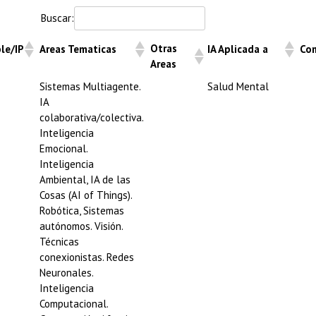
Buscar:
Otras
le/IP
Areas Tematicas
IA Aplicada a
Co
Areas
Sistemas Multiagente.
Salud Mental
IA
colaborativa/colectiva.
Inteligencia
Emocional.
Inteligencia
Ambiental, IA de las
Cosas (AI of Things).
Robótica, Sistemas
autónomos. Visión.
Técnicas
conexionistas. Redes
Neuronales.
Inteligencia
Computacional.