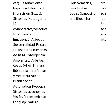
etc). Razonamiento
Bioinformatics,
pro
bajo incertidumbre /
Smart Cities,
dev
imprecisión (fuzzy).
Social Computing
scie
Sistemas Multiagente.
and Blockchain
res
IA
fie
colaborativa/colectiva.
sci
Inteligencia
arti
Emocional. IA Social,
int
Sostenibilidad, Ética e
IA. Aspectos humanos
de la IA. Inteligencia
Ambiental, IA de las
Cosas (AI of Things).
Búsqueda, Heurísticas
y Metaheurísticas.
Planificación
Automática. Robótica,
Sistemas autónomos.
Visión. Procesamiento
Lenguaje Natural,