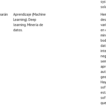
sys
sol
marán
Aprendizaje (Machine
He
Learning). Deep
des
learning. Minería de
var
datos.
en 
min
bod
dat
int
neg
sem
apr
aut
geo
Hay
sof
est
sof
que