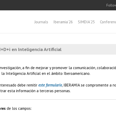
Follow
Journals
Iberamia’26
SIMDIA’25
Conferen
+D+i en Inteligencia Artificial
estigación, a fin de mejorar y promover la comunicación, colaboración
a Inteligencia Artificial en el ámbito Iberoamericano.
interesado debe remitir
este formulario
, IBERAMIA se compromente a no
strar esta información a terceras personas.
ores
de los campos: