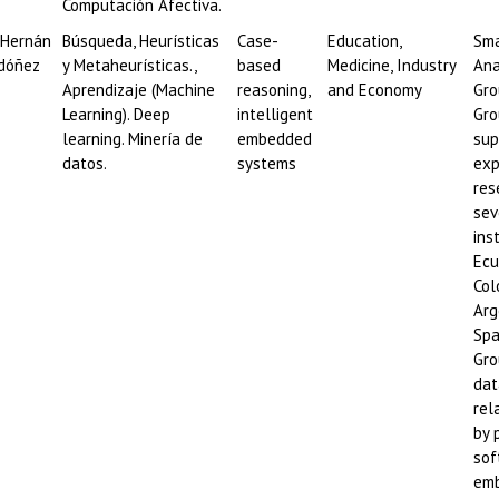
Computación Afectiva.
o Hernán
Búsqueda, Heurísticas
Case-
Education,
Sma
dóñez
y Metaheurísticas.,
based
Medicine, Industry
Ana
Aprendizaje (Machine
reasoning,
and Economy
Gro
Learning). Deep
intelligent
Gro
learning. Minería de
embedded
sup
datos.
systems
exp
res
sev
ins
Ecu
Col
Arg
Spa
Gro
dat
rel
by 
sof
em